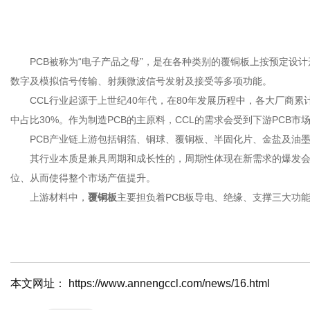
PCB被称为“电子产品之母”，是在各种类别的覆铜板上按预定设计
数字及模拟信号传输、射频微波信号发射及接受等多项功能。
CCL行业起源于上世纪40年代，在80年发展历程中，各大厂商累
中占比30%。作为制造PCB的主原料，CCL的需求会受到下游PCB市
PCB产业链上游包括铜箔、铜球、覆铜板、半固化片、金盐及油墨等
其行业本质是兼具周期和成长性的，周期性体现在新需求的爆发会带
位、从而使得整个市场产值提升。
上游材料中，
覆铜板
主要担负着PCB板导电、绝缘、支撑三大功能
本文网址： https://www.annengccl.com/news/16.html