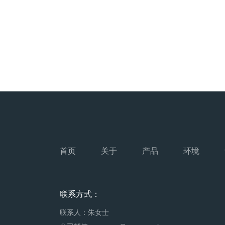
首页
关于
产品
环境
03-22
2025
联系方式：
答一下这个问
联系人：朱女士