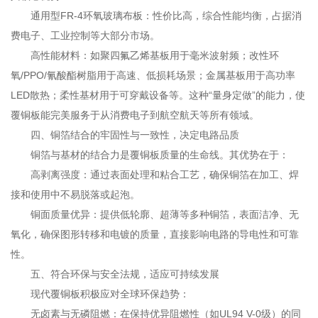
通用型FR-4环氧玻璃布板：性价比高，综合性能均衡，占据消
费电子、工业控制等大部分市场。
高性能材料：如聚四氟乙烯基板用于毫米波射频；改性环
氧/PPO/氰酸酯树脂用于高速、低损耗场景；金属基板用于高功率
LED散热；柔性基材用于可穿戴设备等。这种“量身定做”的能力，使
覆铜板能完美服务于从消费电子到航空航天等所有领域。
四、铜箔结合的牢固性与一致性，决定电路品质
铜箔与基材的结合力是覆铜板质量的生命线。其优势在于：
高剥离强度：通过表面处理和粘合工艺，确保铜箔在加工、焊
接和使用中不易脱落或起泡。
铜面质量优异：提供低轮廓、超薄等多种铜箔，表面洁净、无
氧化，确保图形转移和电镀的质量，直接影响电路的导电性和可靠
性。
五、符合环保与安全法规，适应可持续发展
现代覆铜板积极应对全球环保趋势：
无卤素与无磷阻燃：在保持优异阻燃性（如UL94 V-0级）的同