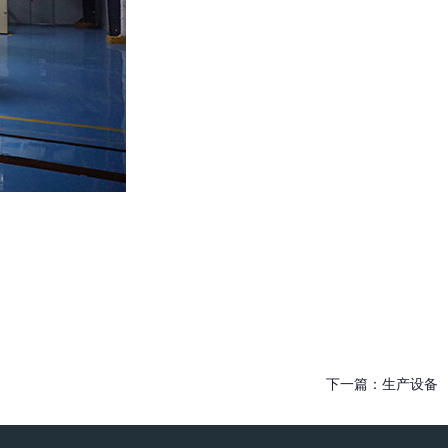
下一篇：
生产设备