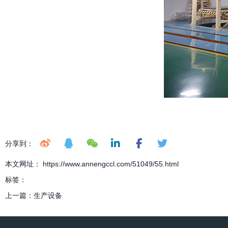
分享到：
本文网址： https://www.annengccl.com/51049/55.html
标签：
上一篇：
生产设备